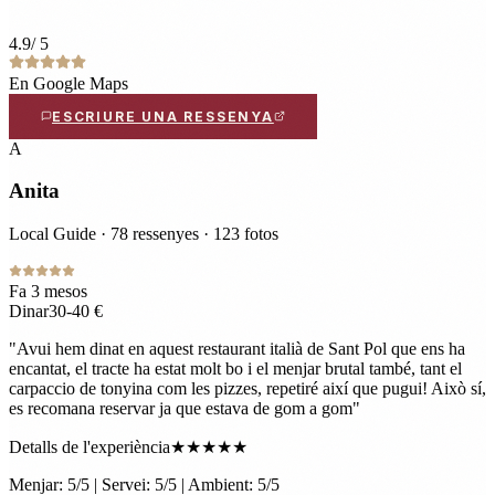
4.9
/ 5
En Google Maps
ESCRIURE UNA RESSENYA
A
Anita
Local Guide · 78 ressenyes · 123 fotos
Fa 3 mesos
Dinar
30-40 €
"
Avui hem dinat en aquest restaurant italià de Sant Pol que ens ha
encantat, el tracte ha estat molt bo i el menjar brutal també, tant el
carpaccio de tonyina com les pizzes, repetiré així que pugui! Això sí,
es recomana reservar ja que estava de gom a gom
"
Detalls de l'experiència
★★★★★
Menjar: 5/5 | Servei: 5/5 | Ambient: 5/5