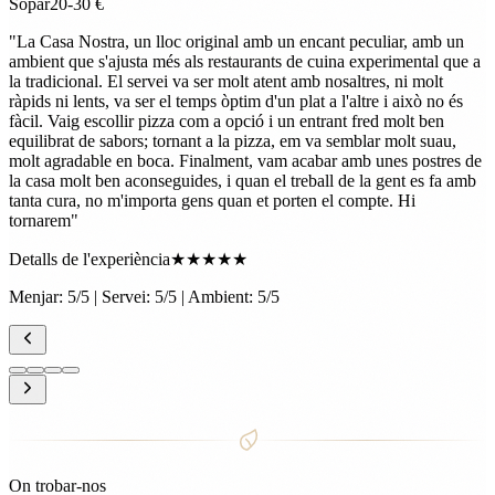
Sopar
20-30 €
"
La Casa Nostra, un lloc original amb un encant peculiar, amb un
ambient que s'ajusta més als restaurants de cuina experimental que a
la tradicional. El servei va ser molt atent amb nosaltres, ni molt
ràpids ni lents, va ser el temps òptim d'un plat a l'altre i això no és
fàcil. Vaig escollir pizza com a opció i un entrant fred molt ben
equilibrat de sabors; tornant a la pizza, em va semblar molt suau,
molt agradable en boca. Finalment, vam acabar amb unes postres de
la casa molt ben aconseguides, i quan el treball de la gent es fa amb
tanta cura, no m'importa gens quan et porten el compte. Hi
tornarem
"
Detalls de l'experiència
★★★★★
Menjar: 5/5 | Servei: 5/5 | Ambient: 5/5
On trobar-nos