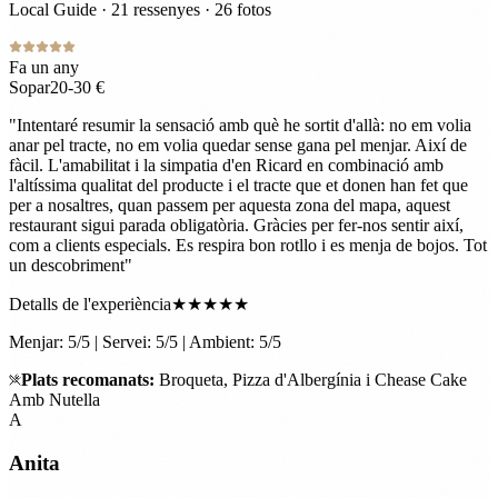
Local Guide · 21 ressenyes · 26 fotos
Fa un any
Sopar
20-30 €
"
Intentaré resumir la sensació amb què he sortit d'allà: no em volia
anar pel tracte, no em volia quedar sense gana pel menjar. Així de
fàcil. L'amabilitat i la simpatia d'en Ricard en combinació amb
l'altíssima qualitat del producte i el tracte que et donen han fet que
per a nosaltres, quan passem per aquesta zona del mapa, aquest
restaurant sigui parada obligatòria. Gràcies per fer-nos sentir així,
com a clients especials. Es respira bon rotllo i es menja de bojos. Tot
un descobriment
"
Detalls de l'experiència
★★★★★
Menjar: 5/5 | Servei: 5/5 | Ambient: 5/5
Plats recomanats
:
Broqueta, Pizza d'Albergínia i Chease Cake
Amb Nutella
A
Anita