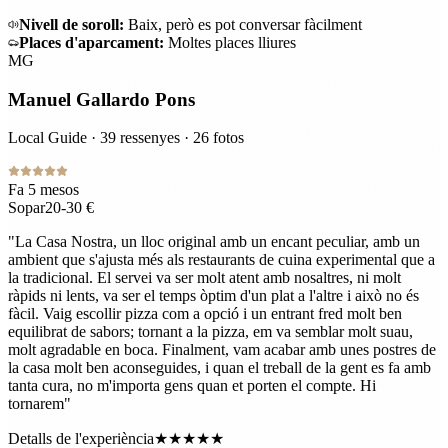
Nivell de soroll
:
Baix, però es pot conversar fàcilment
Places d'aparcament
:
Moltes places lliures
MG
Manuel Gallardo Pons
Local Guide · 39 ressenyes · 26 fotos
Fa 5 mesos
Sopar
20-30 €
"
La Casa Nostra, un lloc original amb un encant peculiar, amb un
ambient que s'ajusta més als restaurants de cuina experimental que a
la tradicional. El servei va ser molt atent amb nosaltres, ni molt
ràpids ni lents, va ser el temps òptim d'un plat a l'altre i això no és
fàcil. Vaig escollir pizza com a opció i un entrant fred molt ben
equilibrat de sabors; tornant a la pizza, em va semblar molt suau,
molt agradable en boca. Finalment, vam acabar amb unes postres de
la casa molt ben aconseguides, i quan el treball de la gent es fa amb
tanta cura, no m'importa gens quan et porten el compte. Hi
tornarem
"
Detalls de l'experiència
★★★★★