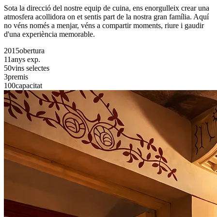
Sota la direcció del nostre equip de cuina, ens enorgulleix crear una
atmosfera acollidora on et sentis part de la nostra gran família. Aquí
no véns només a menjar, véns a compartir moments, riure i gaudir
d'una experiència memorable.
2015
obertura
11
anys exp.
50
vins selectes
3
premis
100
capacitat