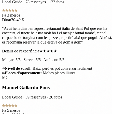
Local Guide · 78 ressenyes · 123 fotos
Fa 3 mesos
Dinar
30-40 €
"
Avui hem dinat en aquest restaurant italià de Sant Pol que ens ha
encantat, el tracte ha estat molt bo i el menjar brutal també, tant el
carpaccio de tonyina com les pizzes, repetiré així que pugui! Això sí,
es recomana reservar ja que estava de gom a gom
"
Detalls de l'experiència
★★★★★
Menjar: 5/5 | Servei: 5/5 | Ambient: 5/5
Nivell de soroll
:
Baix, però es pot conversar fàcilment
Places d'aparcament
:
Moltes places lliures
MG
Manuel Gallardo Pons
Local Guide · 39 ressenyes · 26 fotos
Fa 5 mesos