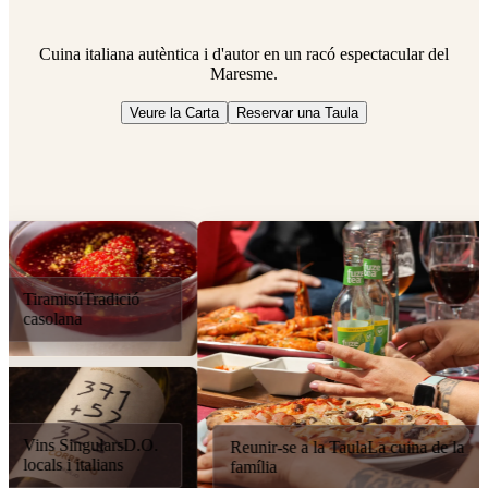
Cuina italiana autèntica i d'autor en un racó espectacular del
Maresme.
Veure la Carta
Reservar una Taula
ició
La F
del 
Pizz
rs
D.O.
d'Au
Reunir-se a la Taula
La cuina de la
ns
selec
família